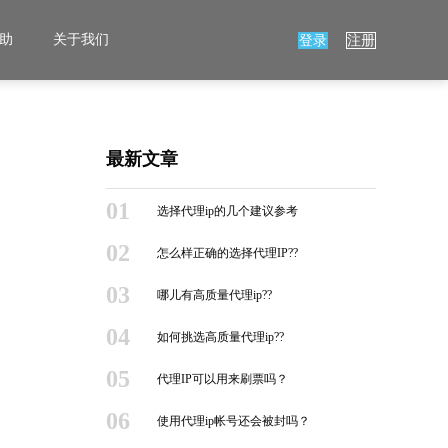
助
关于我们
登录
注册
最新文章
01
选择代理ip的几个建议参考
02
怎么样正确的选择代理IP??
03
哪儿有高质量代理ip??
04
如何挑选高质量代理ip??
05
代理IP可以用来刷票吗？
06
使用代理ip帐号还会被封吗？