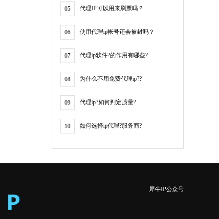
代理IP可以用来刷票吗？
05
使用代理ip帐号还会被封吗？
06
代理ip软件?的作用有哪些?
07
为什么不用免费代理ip??
08
代理ip?如何判定质量?
09
如何选择ip代理?服务商?
10
犀牛IP公众号