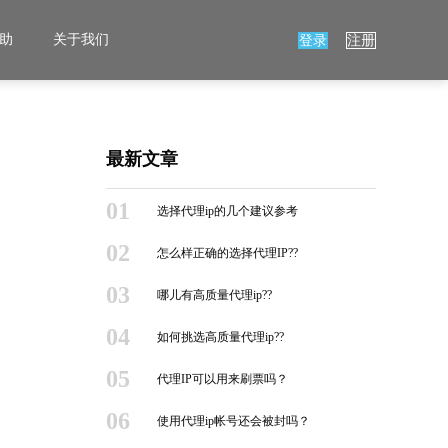
助
关于我们
登录
注册
最新文章
01
选择代理ip的几个建议参考
02
怎么样正确的选择代理IP??
03
哪儿有高质量代理ip??
04
如何挑选高质量代理ip??
05
代理IP可以用来刷票吗？
06
使用代理ip帐号还会被封吗？