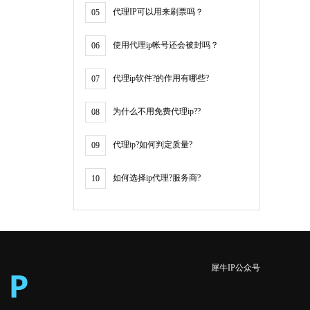
代理IP可以用来刷票吗？
05
使用代理ip帐号还会被封吗？
06
代理ip软件?的作用有哪些?
07
为什么不用免费代理ip??
08
代理ip?如何判定质量?
09
如何选择ip代理?服务商?
10
犀牛IP公众号