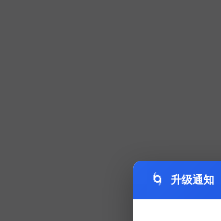
🌀
升级通知