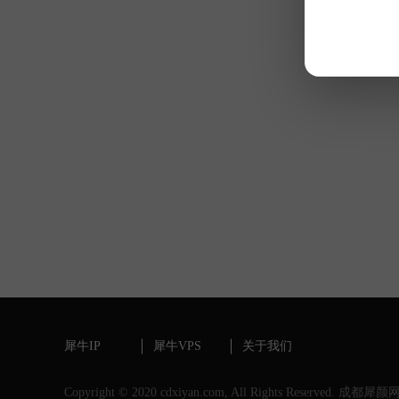
犀牛IP
犀牛VPS
关于我们
Copyright © 2020 cdxiyan.com, All Rights Reserved