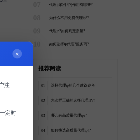
07
代理ip软件?的作用有哪些?
08
为什么不用免费代理ip??
09
代理ip?如何判定质量?
10
如何选择ip代理?服务商?
×
推荐阅读
户注
选择代理ip的几个建议参考
01
怎么样正确的选择代理IP??
02
一定时
哪儿有高质量代理ip??
03
如何挑选高质量代理ip??
04