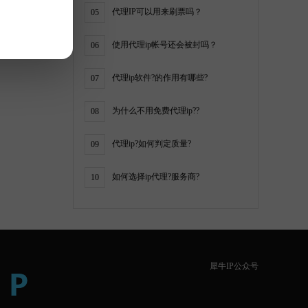
代理IP可以用来刷票吗？
05
使用代理ip帐号还会被封吗？
06
代理ip软件?的作用有哪些?
07
为什么不用免费代理ip??
08
代理ip?如何判定质量?
09
如何选择ip代理?服务商?
10
犀牛IP公众号