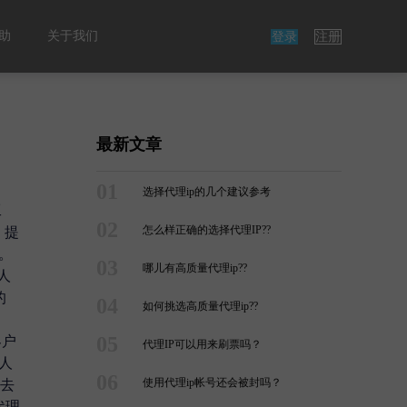
助
关于我们
登录
注册
最新文章
01
选择代理ip的几个建议参考
工
02
怎么样正确的选择代理IP??
，提
。
03
哪儿有高质量代理ip??
人
的
04
如何挑选高质量代理ip??
05
客户
代理IP可以用来刷票吗？
人
06
使用代理ip帐号还会被封吗？
宜去
代理