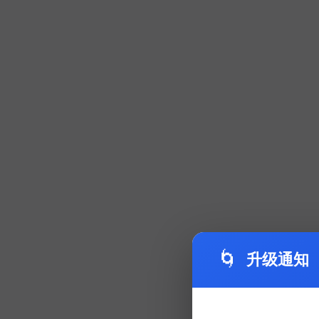
🌀
升级通知